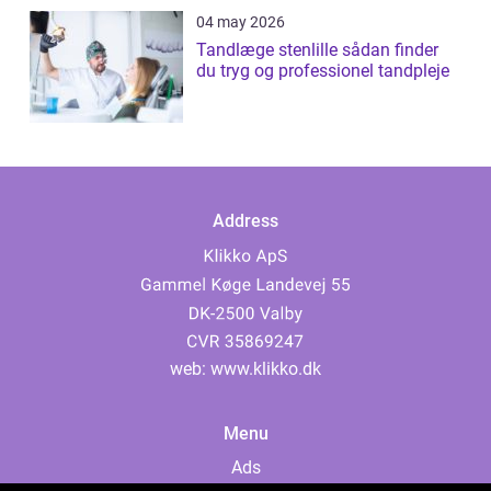
04 may 2026
Tandlæge stenlille sådan finder
du tryg og professionel tandpleje
Address
web:
www.klikko.dk
Menu
Ads