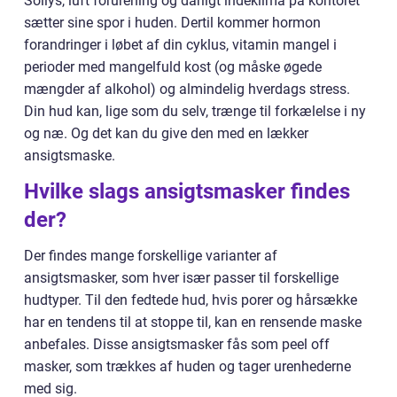
Sollys, luft forurening og dårligt indeklima på kontoret
sætter sine spor i huden. Dertil kommer hormon
forandringer i løbet af din cyklus, vitamin mangel i
perioder med mangelfuld kost (og måske øgede
mængder af alkohol) og almindelig hverdags stress.
Din hud kan, lige som du selv, trænge til forkælelse i ny
og næ. Og det kan du give den med en lækker
ansigtsmaske.
Hvilke slags ansigtsmasker findes
der?
Der findes mange forskellige varianter af
ansigtsmasker, som hver især passer til forskellige
hudtyper. Til den fedtede hud, hvis porer og hårsække
har en tendens til at stoppe til, kan en rensende maske
anbefales. Disse ansigtsmasker fås som peel off
masker, som trækkes af huden og tager urenhederne
med sig.