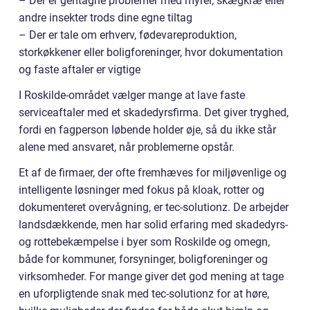
– Der er gentagne problemer med myrer, skægkræ eller
andre insekter trods dine egne tiltag
– Der er tale om erhverv, fødevareproduktion,
storkøkkener eller boligforeninger, hvor dokumentation
og faste aftaler er vigtige
I Roskilde-området vælger mange at lave faste
serviceaftaler med et skadedyrsfirma. Det giver tryghed,
fordi en fagperson løbende holder øje, så du ikke står
alene med ansvaret, når problemerne opstår.
Et af de firmaer, der ofte fremhæves for miljøvenlige og
intelligente løsninger med fokus på kloak, rotter og
dokumenteret overvågning, er tec-solutionz. De arbejder
landsdækkende, men har solid erfaring med skadedyrs-
og rottebekæmpelse i byer som Roskilde og omegn,
både for kommuner, forsyninger, boligforeninger og
virksomheder. For mange giver det god mening at tage
en uforpligtende snak med tec-solutionz for at høre,