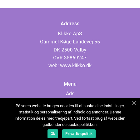
Address
web:
www.klikko.dk
Menu
Ads
About Us
På vores website bruges cookies til at huske dine indstillinger,
Cookies
statistik og personalisering af indhold og annoncer. Denne
information deles med tredjepart. Ved fortsat brug af websiden
Contact
godkender du cookiepolitikken.
Sitemap
Ok
Privatlivspolitik