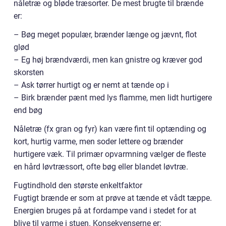
nåletræ og bløde træsorter. De mest brugte til brænde
er:
– Bøg meget populær, brænder længe og jævnt, flot
glød
– Eg høj brændværdi, men kan gnistre og kræver god
skorsten
– Ask tørrer hurtigt og er nemt at tænde op i
– Birk brænder pænt med lys flamme, men lidt hurtigere
end bøg
Nåletræ (fx gran og fyr) kan være fint til optænding og
kort, hurtig varme, men soder lettere og brænder
hurtigere væk. Til primær opvarmning vælger de fleste
en hård løvtræssort, ofte bøg eller blandet løvtræ.
Fugtindhold den største enkeltfaktor
Fugtigt brænde er som at prøve at tænde et vådt tæppe.
Energien bruges på at fordampe vand i stedet for at
blive til varme i stuen. Konsekvenserne er: