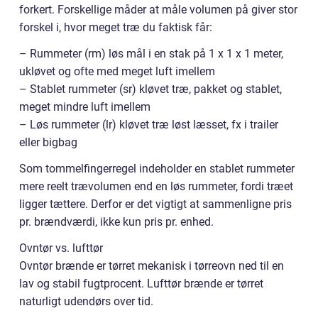
forkert. Forskellige måder at måle volumen på giver stor
forskel i, hvor meget træ du faktisk får:
– Rummeter (rm) løs mål i en stak på 1 x 1 x 1 meter,
ukløvet og ofte med meget luft imellem
– Stablet rummeter (sr) kløvet træ, pakket og stablet,
meget mindre luft imellem
– Løs rummeter (lr) kløvet træ løst læsset, fx i trailer
eller bigbag
Som tommelfingerregel indeholder en stablet rummeter
mere reelt trævolumen end en løs rummeter, fordi træet
ligger tættere. Derfor er det vigtigt at sammenligne pris
pr. brændværdi, ikke kun pris pr. enhed.
Ovntør vs. lufttør
Ovntør brænde er tørret mekanisk i tørreovn ned til en
lav og stabil fugtprocent. Lufttør brænde er tørret
naturligt udendørs over tid.