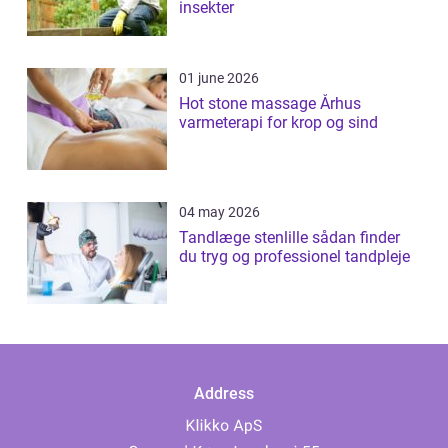
insekter
01 june 2026
Hot stone massage Århus
varmeterapi for krop og sind
04 may 2026
Tandlæge stenlille sådan finder
du tryg og professionel tandpleje
Address