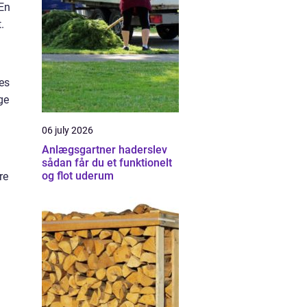
 En
.
les
ge
06 july 2026
Anlægsgartner haderslev
sådan får du et funktionelt
og flot uderum
re
å