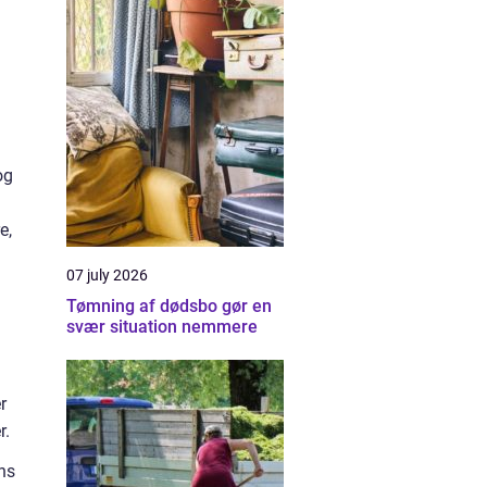
og
e,
07 july 2026
Tømning af dødsbo gør en
svær situation nemmere
r
r.
ens