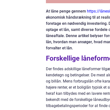
At låne penge gennem
https://lånes
økonomisk håndsrækning til at realis
foretage en nødvendig investering. 
optage et lån, samt diverse fordele
låneaftale. Denne artikel belyser fo
lån, hvordan man ansøger, hvad ma
forvalter et lån.
Forskellige lånefor
Der findes adskillige låneformer tilg
kendetegn og betingelser. De mest almi
og billån. Mens forbrugslån ofte kar
højere renter, er et boliglån typisk e
heraf kan tilbydes med en lavere rent
bekendt med de forskellige låneudbyd
tilbagebetalingsperioder for at finde