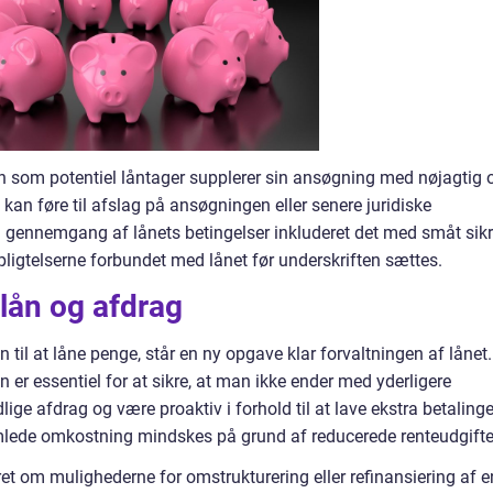
n som potentiel låntager supplerer sin ansøgning med nøjagtig 
kan føre til afslag på ansøgningen eller senere juridiske
ig gennemgang af lånets betingelser inkluderet det med småt sikr
rpligtelserne forbundet med lånet før underskriften sættes.
 lån og afdrag
il at låne penge, står en ny opgave klar forvaltningen af lånet.
n er essentiel for at sikre, at man ikke ender med yderligere
e afdrag og være proaktiv i forhold til at lave ekstra betalinge
samlede omkostning mindskes på grund af reducerede renteudgifte
eret om mulighederne for omstrukturering eller refinansiering af 