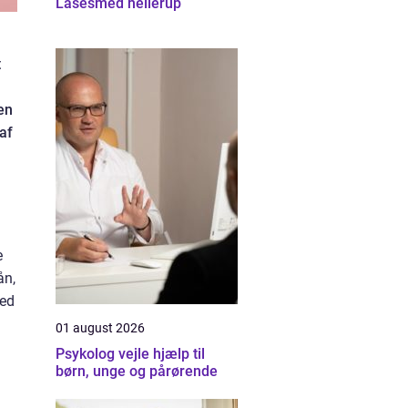
Låsesmed hellerup
t
en
af
e
ån,
med
01 august 2026
Psykolog vejle hjælp til
børn, unge og pårørende