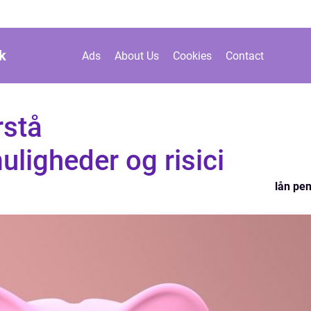
k
Ads
About Us
Cookies
Contact
rstå
uligheder og risici
lån pe
n