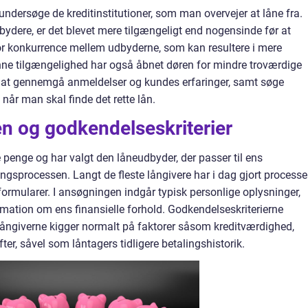
 undersøge de kreditinstitutioner, som man overvejer at låne fra.
ydere, er det blevet mere tilgængeligt end nogensinde før at
or konkurrence mellem udbyderne, som kan resultere i mere
enne tilgængelighed har også åbnet døren for mindre troværdige
s at gennemgå anmeldelser og kundes erfaringer, samt søge
når man skal finde det rette lån.
 og godkendelseskriterier
 penge og har valgt den låneudbyder, der passer til ens
ngsprocessen. Langt de fleste långivere har i dag gjort process
ormularer. I ansøgningen indgår typisk personlige oplysninger,
ation om ens finansielle forhold. Godkendelseskriterierne
 långiverne kigger normalt på faktorer såsom kreditværdighed,
er, såvel som låntagers tidligere betalingshistorik.