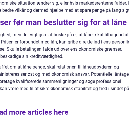
omiske situation ændrer sig, eller hvis markedsrenterne falder.
ive bedre vilkår og dermed hjælpe med at spare penge på lang sigt
er før man beslutter sig for at låne
ghed, men det vigtigste at huske på er, at lånet skal tilbagebeta
 Prisen er forbundet med lån, kan gribe direkte ind i ens personli
se. Skulle betalingen falde ud over ens økonomiske grænser,
 beskadige sin kreditværdighed.
ruffet om at låne penge, skal relationen til låneudbyderen og
ministreres seriøst og med økonomisk ansvar. Potentielle låntage
foretage kvalificerede sammenligninger og søge professionel
 kan være med til at sikre økonomisk stabilitet og fred i sindet p
ad more articles here