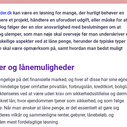
ider.dk
kan være en løsning for mange, der hurtigt behøver en
ere et projekt, håndtere en uforudset udgift, eller måske for a
Dog følger der en stor ansvarlighed med beslutningen om at
 og ulemper, som man nøje skal overveje før man underskriver 
rskellige aspekter ved at låne penge, herunder de typiske typer 
n skal være opmærksom på, samt hvordan man bedst muligt
mer og lånemuligheder
ængelige på det finansielle marked, og hver af disse har sine egn
ndelige typer omfatter privatlån, forbrugslån, kreditkort, boligl
akteriseres ved at være uden krav om sikkerhedsstillelse og der
t sikret lån, hvor ejendommen tjener som sikkerhed, og som følge
e. Når man ønsker at låne penge, er det essentielt at gøre sig
eres vilkår og sammenligne renter, gebyrer, lånebeløb, og
 den mest fordelagtige løsning.