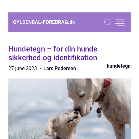
GYLDENDAL-FOREDRAG.
dk
Hundetegn – for din hunds
sikkerhed og identifikation
hundetegn
27 june 2023
Lars Pedersen