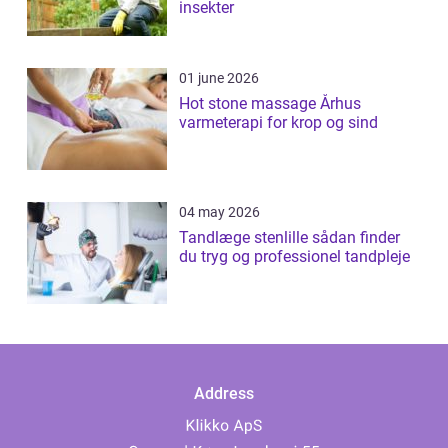
insekter
01 june 2026
Hot stone massage Århus
varmeterapi for krop og sind
04 may 2026
Tandlæge stenlille sådan finder
du tryg og professionel tandpleje
Address