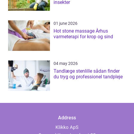
insekter
01 june 2026
Hot stone massage Århus
varmeterapi for krop og sind
04 may 2026
Tandlæge stenlille sådan finder
du tryg og professionel tandpleje
Address