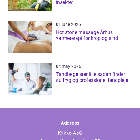
insekter
01 june 2026
Hot stone massage Århus
varmeterapi for krop og sind
04 may 2026
Tandlæge stenlille sådan finder
du tryg og professionel tandpleje
Address