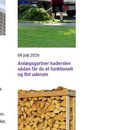
06 july 2026
Anlægsgartner haderslev
sådan får du et funktionelt
og flot uderum
a
em.
er,