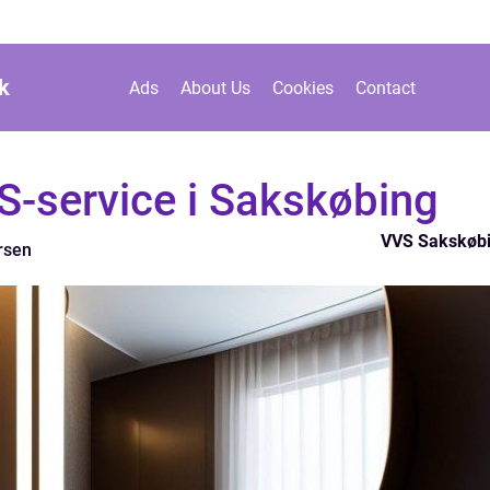
k
Ads
About Us
Cookies
Contact
-service i Sakskøbing
VVS Sakskøb
rsen