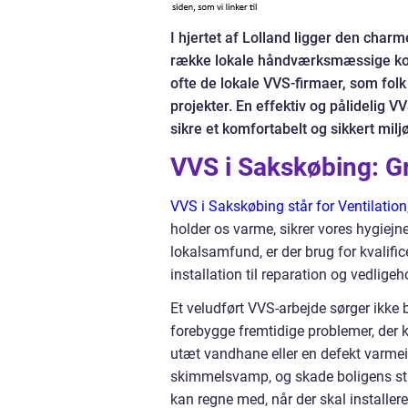
I hjertet af Lolland ligger den char
række lokale håndværksmæssige komp
ofte de lokale VVS-firmaer, som folk 
projekter. En effektiv og pålidelig 
sikre et komfortabelt og sikkert miljø
VVS i Sakskøbing: Gr
VVS i Sakskøbing står for Ventilation
holder os varme, sikrer vores hygiejn
lokalsamfund, er der brug for kvalifi
installation til reparation og vedligeh
Et veludført VVS-arbejde sørger ikke
forebygge fremtidige problemer, der 
utæt vandhane eller en defekt varmein
skimmelsvamp, og skade boligens struk
kan regne med, når der skal installere