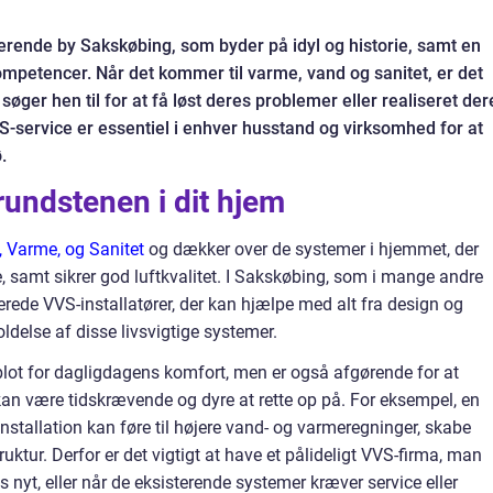
merende by Sakskøbing, som byder på idyl og historie, samt en
etencer. Når det kommer til varme, vand og sanitet, er det
søger hen til for at få løst deres problemer eller realiseret der
VVS-service er essentiel i enhver husstand og virksomhed for at
.
undstenen i dit hjem
, Varme, og Sanitet
og dækker over de systemer i hjemmet, der
e, samt sikrer god luftkvalitet. I Sakskøbing, som i mange andre
cerede VVS-installatører, der kan hjælpe med alt fra design og
oldelse af disse livsvigtige systemer.
 blot for dagligdagens komfort, men er også afgørende for at
kan være tidskrævende og dyre at rette op på. For eksempel, en
stallation kan føre til højere vand- og varmeregninger, skabe
tur. Derfor er det vigtigt at have et pålideligt VVS-firma, man
s nyt, eller når de eksisterende systemer kræver service eller