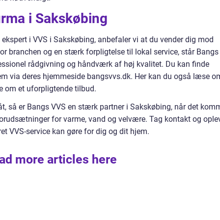
firma i Sakskøbing
en ekspert i VVS i Sakskøbing, anbefaler vi at du vender dig mod
r branchen og en stærk forpligtelse til lokal service, står Bangs
fessionel rådgivning og håndværk af høj kvalitet. Du kan finde
dem via deres hjemmeside bangsvvs.dk. Her kan du også læse o
 om et uforpligtende tilbud.
måt, så er Bangs VVS en stærk partner i Sakskøbing, når det kom
te forudsætninger for varme, vand og velvære. Tag kontakt og ople
et VVS-service kan gøre for dig og dit hjem.
ad more articles here