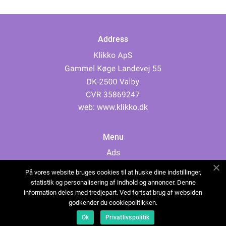
Address
web:
www.klikko.dk
Menu
Ads
About Us
På vores website bruges cookies til at huske dine indstillinger,
Cookies
statistik og personalisering af indhold og annoncer. Denne
information deles med tredjepart. Ved fortsat brug af websiden
Contact
godkender du cookiepolitikken.
Sitemap
Ok
Privatlivspolitik