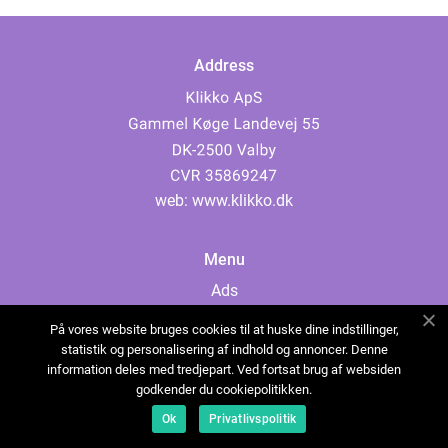
Address
web:
www.klikko.dk
Menu
Ads
About Us
På vores website bruges cookies til at huske dine indstillinger,
Cookies
statistik og personalisering af indhold og annoncer. Denne
information deles med tredjepart. Ved fortsat brug af websiden
Contact
godkender du cookiepolitikken.
Sitemap
Ok
Privatlivspolitik