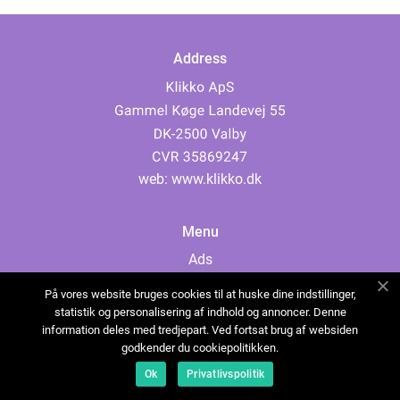
Address
web:
www.klikko.dk
Menu
Ads
About Us
På vores website bruges cookies til at huske dine indstillinger,
Cookies
statistik og personalisering af indhold og annoncer. Denne
information deles med tredjepart. Ved fortsat brug af websiden
Contact
godkender du cookiepolitikken.
Sitemap
Ok
Privatlivspolitik