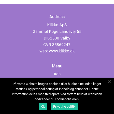
Address
web:
www.klikko.dk
Menu
Ads
About Us
På vores website bruges cookies til at huske dine indstillinger,
Cookies
statistik og personalisering af indhold og annoncer. Denne
information deles med tredjepart. Ved fortsat brug af websiden
Contact
godkender du cookiepolitikken.
Sitemap
Ok
Privatlivspolitik