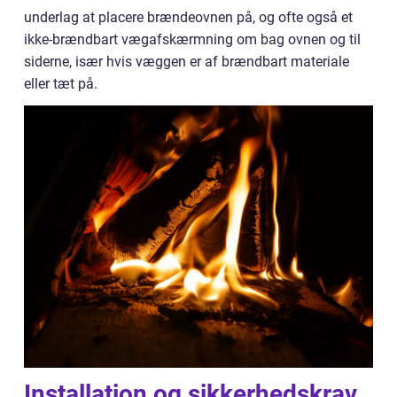
underlag at placere brændeovnen på, og ofte også et
ikke-brændbart vægafskærmning om bag ovnen og til
siderne, især hvis væggen er af brændbart materiale
eller tæt på.
Installation og sikkerhedskrav