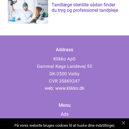
Tandlæge stenlille sådan finder
du tryg og professionel tandpleje
Address
web:
www.klikko.dk
Menu
Ads
About Us
På vores website bruges cookies til at huske dine indstillinger,