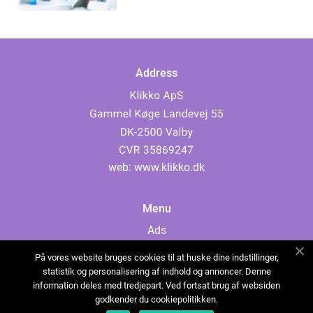
Address
web:
www.klikko.dk
Menu
Ads
About Us
På vores website bruges cookies til at huske dine indstillinger,
Cookies
statistik og personalisering af indhold og annoncer. Denne
information deles med tredjepart. Ved fortsat brug af websiden
Contact
godkender du cookiepolitikken.
Sitemap