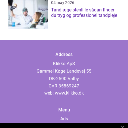
04 may 2026
Tandlæge stenlille sådan finder
du tryg og professionel tandpleje
Address
web:
www.klikko.dk
Menu
Ads
About Us