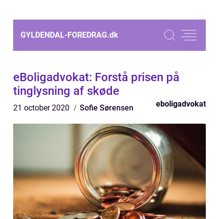
GYLDENDAL-FOREDRAG.
dk
eBoligadvokat: Forstå prisen på
tinglysning af skøde
eboligadvokat
21 october 2020
Sofie Sørensen