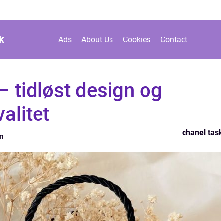
k
Ads
About Us
Cookies
Contact
– tidløst design og
alitet
chanel tas
n