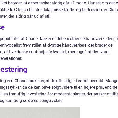
lket betyder, at deres tasker aldrig går af mode. Uanset om det e
dobbelte C-logo eller den luksuriøse kæde- og læderstrop, er Chan
er, der aldrig går ud af stil.
se
 popularitet af Chanel tasker er det enestående håndværk, der gå
 omhyggeligt fremstillet af dygtige håndværkere, der bruger de
un, at hver taske er af højeste kvalitet, men også at den varer i
enerationer.
vestering
 ved Chanel tasker er, at de ofte stiger i værdi over tid. Mang
gsstykker, da de kan blive solgt videre til en højere pris, end de
til en fornuftig investering for modeentusiaster, der ønsker at tilf
be og samtidig se deres penge vokse.