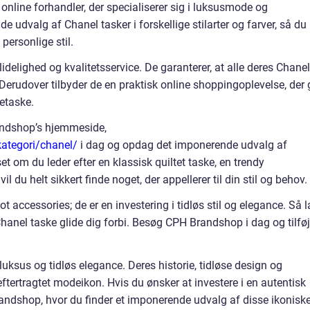
line forhandler, der specialiserer sig i luksusmode og
e udvalg af Chanel tasker i forskellige stilarter og farver, så du
 personlige stil.
delighed og kvalitetsservice. De garanterer, at alle deres Chanel
 Derudover tilbyder de en praktisk online shoppingoplevelse, der 
etaske.
andshop’s hjemmeside,
ategori/chanel/
i dag og opdag det imponerende udvalg af
et om du leder efter en klassisk quiltet taske, en trendy
vil du helt sikkert finde noget, der appellerer til din stil og behov.
t accessories; de er en investering i tidløs stil og elegance. Så 
Chanel taske glide dig forbi. Besøg CPH Brandshop i dag og tilføj
luksus og tidløs elegance. Deres historie, tidløse design og
tertragtet modeikon. Hvis du ønsker at investere i en autentisk
andshop, hvor du finder et imponerende udvalg af disse ikonisk