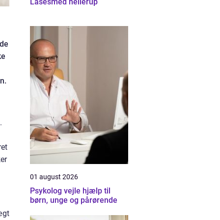
Låsesmed hellerup
 de
ke
n.
.
ret
ker
01 august 2026
Psykolog vejle hjælp til
børn, unge og pårørende
ægt