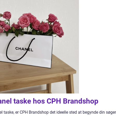
hanel taske hos CPH Brandshop
el taske, er CPH Brandshop det ideelle sted at begynde din søge