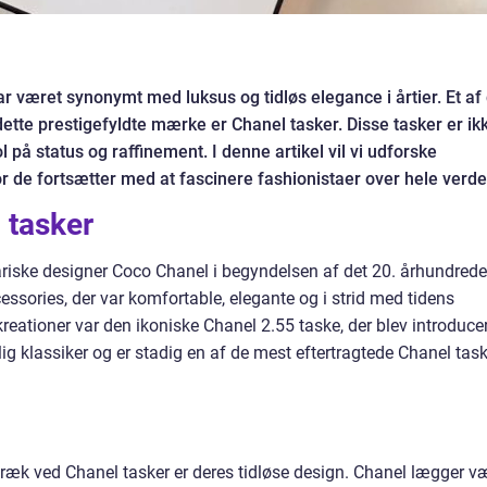
r været synonymt med luksus og tidløs elegance i årtier. Et af
ette prestigefyldte mærke er Chanel tasker. Disse tasker er ik
på status og raffinement. I denne artikel vil vi udforske
r de fortsætter med at fascinere fashionistaer over hele verde
 tasker
riske designer Coco Chanel i begyndelsen af det 20. århundrede
essories, der var komfortable, elegante og i strid med tidens
kreationer var den ikoniske Chanel 2.55 taske, der blev introduce
lig klassiker og er stadig en af de mest eftertragtede Chanel tas
æk ved Chanel tasker er deres tidløse design. Chanel lægger v