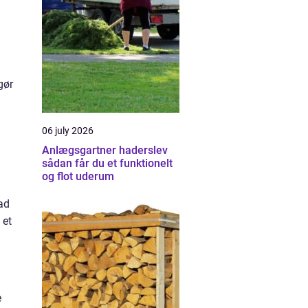
gør
06 july 2026
Anlægsgartner haderslev
sådan får du et funktionelt
og flot uderum
lad
 et
e