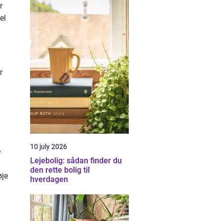
r
el
r
10 july 2026
e
Lejebolig: sådan finder du
den rette bolig til
øje
hverdagen