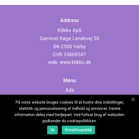
Address
web:
www.klikko.dk
Menu
Ads
About Us
På vores website bruges cookies til at huske dine indstillinger,
Cookies
statistik og personalisering af indhold og annoncer. Denne
information deles med tredjepart. Ved fortsat brug af websiden
Contact
godkender du cookiepolitikken.
Sitemap
Ok
Privatlivspolitik