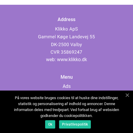
Address
web:
www.klikko.dk
Menu
Ads
About Us
På vores website bruges cookies til at huske dine indstillinger,
Cookies
statistik og personalisering af indhold og annoncer. Denne
information deles med tredjepart. Ved fortsat brug af websiden
Contact
godkender du cookiepolitikken.
Sitemap
Ok
Privatlivspolitik