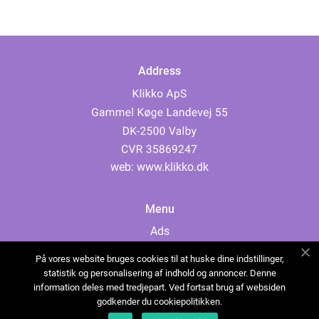
Address
web:
www.klikko.dk
Menu
Ads
About Us
På vores website bruges cookies til at huske dine indstillinger,
Cookies
statistik og personalisering af indhold og annoncer. Denne
information deles med tredjepart. Ved fortsat brug af websiden
Contact
godkender du cookiepolitikken.
Sitemap