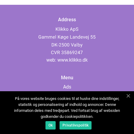
Address
web:
www.klikko.dk
Menu
Ads
About Us
På vores website bruges cookies til at huske dine indstillinger,
Cookies
statistik og personalisering af indhold og annoncer. Denne
information deles med tredjepart. Ved fortsat brug af websiden
Contact
godkender du cookiepolitikken.
Sitemap
Ok
Privatlivspolitik