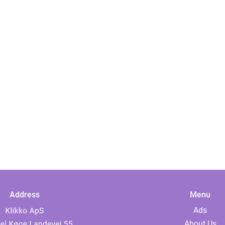
Address
Menu
Ads
About Us