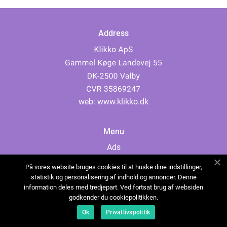
Address
web:
www.klikko.dk
Menu
Ads
About Us
På vores website bruges cookies til at huske dine indstillinger,
Cookies
statistik og personalisering af indhold og annoncer. Denne
information deles med tredjepart. Ved fortsat brug af websiden
Contact
godkender du cookiepolitikken.
Sitemap
Ok
Privatlivspolitik