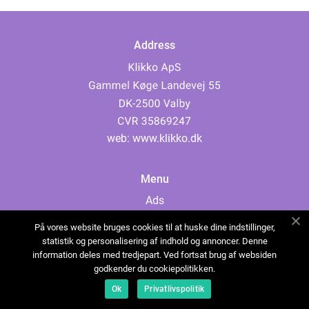
Address
web:
www.klikko.dk
Menu
Ads
About Us
På vores website bruges cookies til at huske dine indstillinger,
Cookies
statistik og personalisering af indhold og annoncer. Denne
information deles med tredjepart. Ved fortsat brug af websiden
Contact
godkender du cookiepolitikken.
Sitemap
Ok
Privatlivspolitik