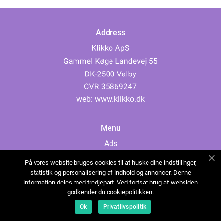
Address
web:
www.klikko.dk
Menu
Ads
About Us
På vores website bruges cookies til at huske dine indstillinger,
Cookies
statistik og personalisering af indhold og annoncer. Denne
information deles med tredjepart. Ved fortsat brug af websiden
Contact
godkender du cookiepolitikken.
Sitemap
Ok
Privatlivspolitik