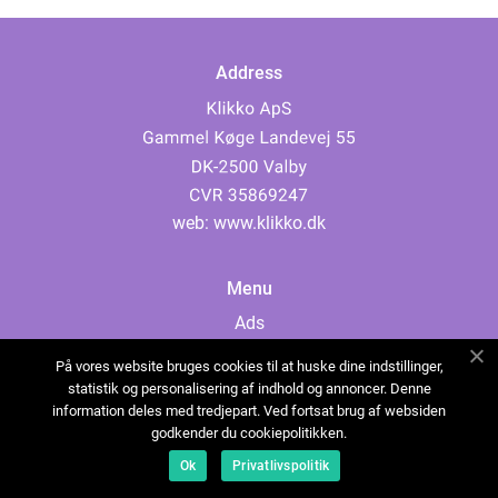
Address
web:
www.klikko.dk
Menu
Ads
About Us
På vores website bruges cookies til at huske dine indstillinger,
Cookies
statistik og personalisering af indhold og annoncer. Denne
information deles med tredjepart. Ved fortsat brug af websiden
Contact
godkender du cookiepolitikken.
Sitemap
Ok
Privatlivspolitik