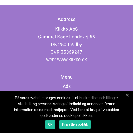
Address
web:
www.klikko.dk
Menu
Ads
About Us
På vores website bruges cookies til at huske dine indstillinger,
Cookies
statistik og personalisering af indhold og annoncer. Denne
information deles med tredjepart. Ved fortsat brug af websiden
Contact
godkender du cookiepolitikken.
Sitemap
Ok
Privatlivspolitik