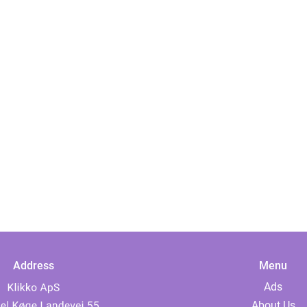
Address
Menu
Ads
About Us